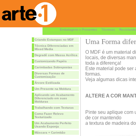
Embalagens e Presentes
Técnicas
Reciclando
Uma Forma difer
Criando Estampas no MDF
Técnica Diferenciadas em
Mixed Media
O MDF é um material dif
Degradê com Massa Acrílica
locais, de diversas ma
Customizando Papéis
toda a diferença!
Carimbadas Sobrepostas
Este material pode ser 
formas.
Diversas Formas de
Customização
Veja algumas dicas int
Árvore Estilizada
Um Presente na Moldura
Aplicando um Acabamento
ALTERE A COR MAN
Diferenciado em suas
Molduras
Trabalhando com Texturas
Pinte seu aplique com 
Como Fazer Relevo
de cor mantendo
Texturizado
a textura de madeira do 
Um Acabamento Perfeito
Usando Esponja
Máscara + Carimbão