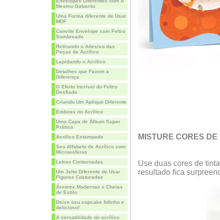
Envelopes Diferentes com o
Mesmo Gabarito
Uma Forma diferente de Usar
MDF
Convite Envelope com Feltro
Sombreado
Retirando o Adesivo das
Peças de Acrilico
Lapidando o Acrilico
Detalhes que Fazem a
Diferença
O Efeito Incrível do Feltro
Desfiado
Criando Um Aplique Diferente
Emboss no Acrílico
Uma Capa de Álbum Super
Prática
MISTURE CORES DE 
Acrilico Estampado
Seu Alfabeto de Acrílico com
Microesferas
Letras Contornadas
Use duas cores de tint
resultado fica surpreen
Um Jeito Diferente de Usar
Figuras Costuradas
Árvores Modernas e Cheias
de Estilo
Deixe seu cupcake fofinho e
delicioso!
A versatilidade do acrílico