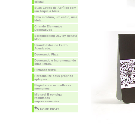
cristal
Suas Letras de Acrílico com
um Toque a Mais.
Uma moldura, um estilo, uma
idéia...
Criando Elementos
Decorativos
Scrapbooking Day by Renata
Moni
Usando Fitas de Feltro
Adesivado.
Decorando Fitas.
Decorando e incrementando
suas letras.
Pintando feltro.
Personalize seus próprios
apliques.
Registrando os melhores
momentos.
Misture! E consiga
resultados
impressionantes...
HOME DICAS