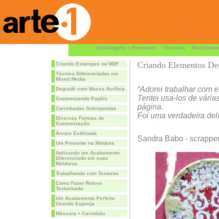
Embalagens e Presentes
Técnicas
Reciclando
Criando Elementos Dec
Criando Estampas no MDF
Técnica Diferenciadas em
Mixed Media
“Adorei trabalhar com est
Degradê com Massa Acrílica
Tentei usa-los de vária
Customizando Papéis
página.
Carimbadas Sobrepostas
Foi uma verdadeira delí
Diversas Formas de
Customização
Árvore Estilizada
Sandra Babo - scrappe
Um Presente na Moldura
Aplicando um Acabamento
Diferenciado em suas
Molduras
Trabalhando com Texturas
Como Fazer Relevo
Texturizado
Um Acabamento Perfeito
Usando Esponja
Máscara + Carimbão