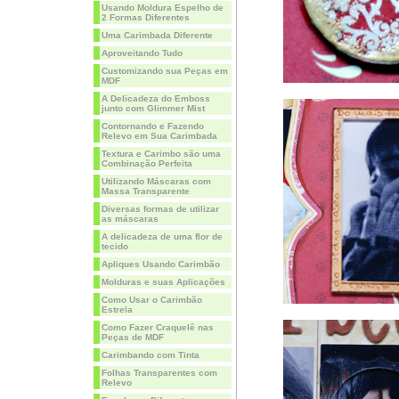
Usando Moldura Espelho de
2 Formas Diferentes
Uma Carimbada Diferente
Aproveitando Tudo
Customizando sua Peças em
MDF
A Delicadeza do Emboss
junto com Glimmer Mist
Contornando e Fazendo
Relevo em Sua Carimbada
Textura e Carimbo são uma
Combinação Perfeita
Utilizando Máscaras com
Massa Transparente
Diversas formas de utilizar
as máscaras
A delicadeza de uma flor de
tecido
Apliques Usando Carimbão
Molduras e suas Aplicações
Como Usar o Carimbão
Estrela
Como Fazer Craquelê nas
Peças de MDF
Carimbando com Tinta
Folhas Transparentes com
Relevo