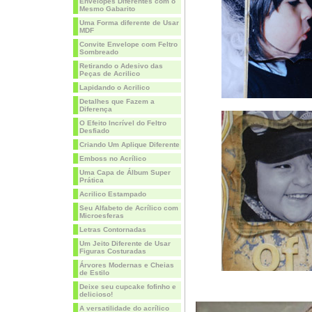
Envelopes Diferentes com o
Mesmo Gabarito
Uma Forma diferente de Usar
MDF
Convite Envelope com Feltro
Sombreado
Retirando o Adesivo das
Peças de Acrilico
Lapidando o Acrilico
Detalhes que Fazem a
Diferença
O Efeito Incrível do Feltro
Desfiado
Criando Um Aplique Diferente
Emboss no Acrílico
Uma Capa de Álbum Super
Prática
Acrilico Estampado
Seu Alfabeto de Acrílico com
Microesferas
Letras Contornadas
Um Jeito Diferente de Usar
Figuras Costuradas
Árvores Modernas e Cheias
de Estilo
Deixe seu cupcake fofinho e
delicioso!
A versatilidade do acrílico