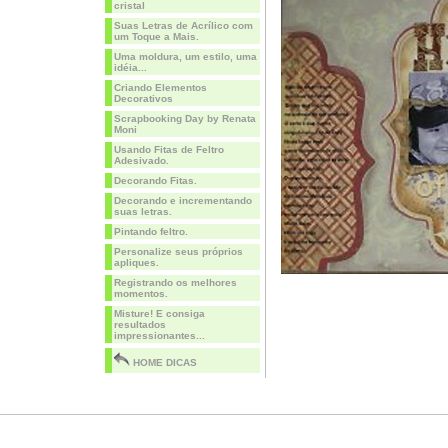
cristal
Suas Letras de Acrílico com
um Toque a Mais.
Uma moldura, um estilo, uma
idéia...
Criando Elementos
Decorativos
Scrapbooking Day by Renata
Moni
Usando Fitas de Feltro
Adesivado.
Decorando Fitas.
Decorando e incrementando
suas letras.
Pintando feltro.
Personalize seus próprios
apliques.
Registrando os melhores
momentos.
Misture! E consiga
resultados
impressionantes...
HOME DICAS