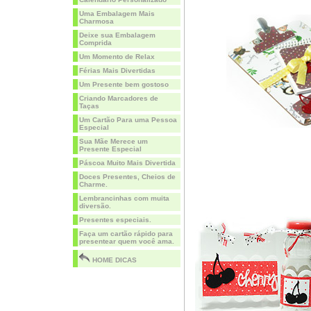
Uma Embalagem Mais
Charmosa
Deixe sua Embalagem
Comprida
Um Momento de Relax
Férias Mais Divertidas
Um Presente bem gostoso
Criando Marcadores de
Taças
Um Cartão Para uma Pessoa
Especial
Sua Mãe Merece um
Presente Especial
Páscoa Muito Mais Divertida
Doces Presentes, Cheios de
Charme.
Lembrancinhas com muita
diversão.
Presentes especiais.
Faça um cartão rápido para
presentear quem você ama.
HOME DICAS