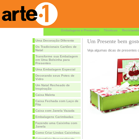
Embalagens e Presentes
Técnicas
Reciclando
Um Presente bem gost
Uma Decoração Diferente
Os Tradicionais Cartões de
Natal
Veja algumas dicas de presentes d
Transforme sua Embalagem
em Uma Bolsinha para
Presentes
Uma Embalagem Especial
Decorando seus Potes de
Vidro
Um Natal Recheado de
Inspiração
Caixa Maleta
Caixa Fechada com Laço de
Fita
Caixa com Janela Vazada
Embalagens Carimbadas
Fazendo uma Caixinha com
Janela
Como Criar Lindas Caixinhas
Calendário Personalizado