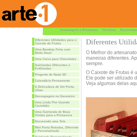
Embalagens e Presentes
Técnicas
Reciclando
Diferentes Utilid
Diferentes Utilidades para o
Caixote de Frutas
Uma Bandeja Feita com
O Melhor do artesanato 
Muito Amor
maneiras diferentes. Apr
Uma Caixa para Chocolates
sempre.
Guirlandas Diferentes e
Estilizadas
O Caixote de Frutas é u
Pingente de Natal 3D
Ele pode ser utilizado 
Calendário Permanente
Veja algumas delas aqu
A Delicadeza de Um Porta-
Jóias
Decoupagem no Gaveteiro
Uma Linda Flor Usando
Carimbão
Uma Guirlanda de Boas
Vindas para a Primavera
Decorando uma Tela
Mini Porta Retratos, Diferente
e Personalizado
Guirlanda Personalizada