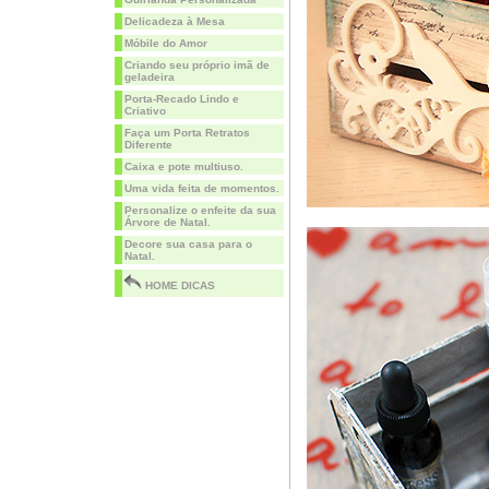
Delicadeza à Mesa
Móbile do Amor
Criando seu próprio imã de
geladeira
Porta-Recado Lindo e
Criativo
Faça um Porta Retratos
Diferente
Caixa e pote multiuso.
Uma vida feita de momentos.
Personalize o enfeite da sua
Árvore de Natal.
Decore sua casa para o
Natal.
HOME DICAS