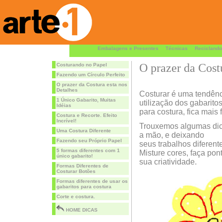
Embalagens e Presentes
Técnicas
Reciclando
O prazer da Cost
Costurando no Papel
Fazendo um Círculo Perfeito
O prazer da Costura esta nos
Detalhes
Costurar é uma tendênc
1 Único Gabarito, Muitas
utilização dos gabarito
Idéias
para costura, fica mais 
Costura e Recorte. Efeito
Incrível!
Trouxemos algumas dica
Uma Costura Diferente
a mão, e deixando
Fazendo seu Próprio Papel
seus trabalhos diferente
5 formas diferentes com 1
Misture cores, faça pon
único gabarito!
sua criatividade.
Formas Diferentes de
Costurar Botões
Formas diferentes de usar os
gabaritos para costura
Corte e costura.
HOME DICAS