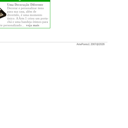
Uma Decoração Diferente
Decorar e personalizar itens
para sua casa, além de
divertido, é uma momento
único. A Arte.1 criou um porta-
chá e uma bandeja ótimos para
nte personalizado...
veja mais
ArtePonto1 2007@2026