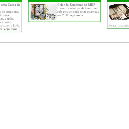
 uma Caixa de
Criando Estampas no MDF
Usando carimbos de fundo ou
o se aproveita,
rub-ons vc pode criar estampas
stomiza.
no MDF
veja mais
as, papéis,
ues, você
 super e linda
deixar totalme
ar.
veja mais