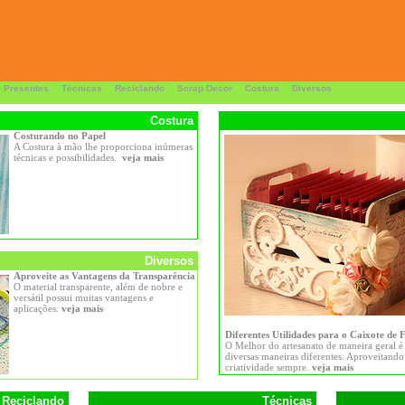
 Presentes
Técnicas
Reciclando
Scrap Decor
Costura
Diversos
Costura
Costurando no Papel
A Costura à mão lhe proporciona inúmeras
técnicas e possibilidades.
veja mais
Diversos
Aproveite as Vantagens da Transparência
O material transparente, além de nobre e
versátil possui muitas vantagens e
aplicações.
veja mais
Diferentes Utilidades para o Caixote de 
O Melhor do artesanato de maneira geral é
diversas maneiras diferentes. Aproveitando t
criatividade sempre.
veja mais
Reciclando
Técnicas