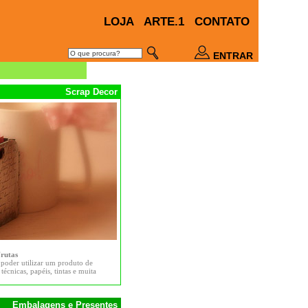
LOJA
ARTE.1
CONTATO
ENTRAR
Scrap Decor
Frutas
 poder utilizar um produto de
écnicas, papéis, tintas e muita
Embalagens e Presentes