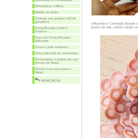
Delicadeza à Mesa
Móbile do Amor
Criando seu próprio imã de
geladeira
Utilizando o Carimbão Beaute v
pouco de tule, unindo várias 
Porta-Recado Lindo e
Criativo
Faça um Porta Retratos
Diferente
Caixa e pote multiuso.
Uma vida feita de momentos.
Personalize o enfeite da sua
Árvore de Natal.
Decore sua casa para o
Natal.
HOME DICAS