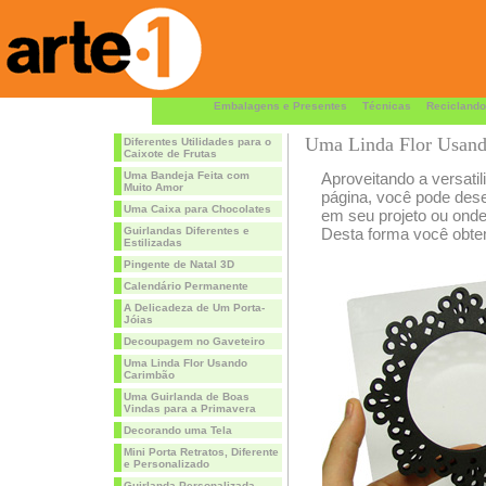
Embalagens e Presentes
Técnicas
Reciclando
Uma Linda Flor Usan
Diferentes Utilidades para o
Caixote de Frutas
Uma Bandeja Feita com
Aproveitando a versati
Muito Amor
página, você pode desen
Uma Caixa para Chocolates
em seu projeto ou onde
Guirlandas Diferentes e
Desta forma você obtem
Estilizadas
Pingente de Natal 3D
Calendário Permanente
A Delicadeza de Um Porta-
Jóias
Decoupagem no Gaveteiro
Uma Linda Flor Usando
Carimbão
Uma Guirlanda de Boas
Vindas para a Primavera
Decorando uma Tela
Mini Porta Retratos, Diferente
e Personalizado
Guirlanda Personalizada