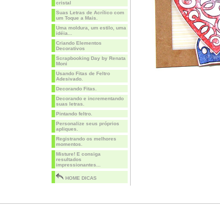
cristal
Suas Letras de Acrílico com
um Toque a Mais.
Uma moldura, um estilo, uma
idéia...
Criando Elementos
Decorativos
Scrapbooking Day by Renata
Moni
Usando Fitas de Feltro
Adesivado.
Decorando Fitas.
Decorando e incrementando
suas letras.
Pintando feltro.
Personalize seus próprios
apliques.
Registrando os melhores
momentos.
Misture! E consiga
resultados
impressionantes...
HOME DICAS