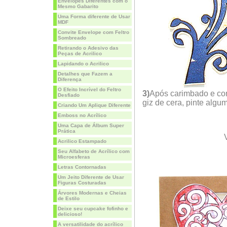
Envelopes Diferentes com o
Mesmo Gabarito
Uma Forma diferente de Usar
MDF
Convite Envelope com Feltro
Sombreado
Retirando o Adesivo das
Peças de Acrilico
Lapidando o Acrilico
Detalhes que Fazem a
Diferença
O Efeito Incrível do Feltro
3)
Após carimbado e cont
Desfiado
giz de cera, pinte algu
Criando Um Aplique Diferente
Emboss no Acrílico
Uma Capa de Álbum Super
Prática
Acrilico Estampado
Seu Alfabeto de Acrílico com
Microesferas
Letras Contornadas
Um Jeito Diferente de Usar
Figuras Costuradas
Árvores Modernas e Cheias
de Estilo
Deixe seu cupcake fofinho e
delicioso!
A versatilidade do acrílico