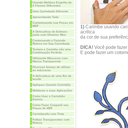
Usando Moldura Espelho de
2 Formas Diferentes
Uma Carimbada Diferente
Aproveitando Tudo
Customizando sua Peças em
MDF
1)
Carimbe usando carim
acrílica
A Delicadeza do Emboss
junto com Glimmer Mist
da cor de sua preferênc
Contornando e Fazendo
Relevo em Sua Carimbada
DICA!
Você pode fazer 
Textura e Carimbo são uma
E pode fazer um cotor
Combinação Perfeita
Utilizando Máscaras com
Massa Transparente
Diversas formas de utilizar
as máscaras
A delicadeza de uma flor de
tecido
Apliques Usando Carimbão
Molduras e suas Aplicações
Como Usar o Carimbão
Estrela
Como Fazer Craquelê nas
Peças de MDF
Carimbando com Tinta
Folhas Transparentes com
Relevo