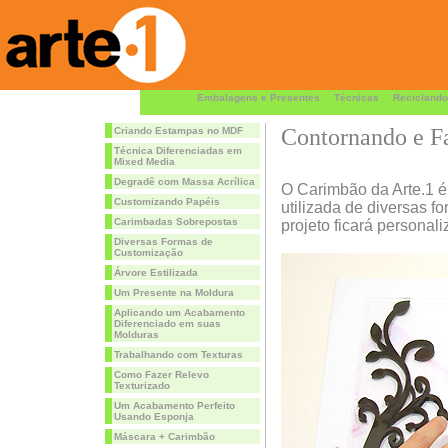
Embalagens e Presentes
Técnicas
Reciclando
Contornando e F
Criando Estampas no MDF
Técnica Diferenciadas em
Mixed Media
Degradê com Massa Acrílica
O Carimbão da Arte.1 é
Customizando Papéis
utilizada de diversas f
Carimbadas Sobrepostas
projeto ficará persona
Diversas Formas de
Customização
Árvore Estilizada
Um Presente na Moldura
Aplicando um Acabamento
Diferenciado em suas
Molduras
Trabalhando com Texturas
Como Fazer Relevo
Texturizado
Um Acabamento Perfeito
Usando Esponja
Máscara + Carimbão