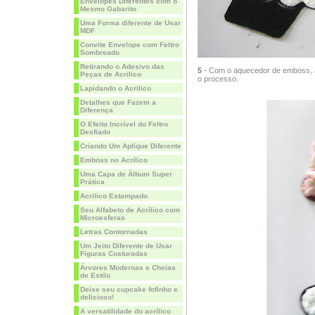
Envelopes Diferentes com o
Mesmo Gabarito
Uma Forma diferente de Usar
MDF
Convite Envelope com Feltro
Sombreado
Retirando o Adesivo das
5
- Com o aquecedor de emboss, 
Peças de Acrilico
o processo.
Lapidando o Acrilico
Detalhes que Fazem a
Diferença
O Efeito Incrível do Feltro
Desfiado
Criando Um Aplique Diferente
Emboss no Acrílico
Uma Capa de Álbum Super
Prática
Acrilico Estampado
Seu Alfabeto de Acrílico com
Microesferas
Letras Contornadas
Um Jeito Diferente de Usar
Figuras Costuradas
Árvores Modernas e Cheias
de Estilo
Deixe seu cupcake fofinho e
delicioso!
A versatilidade do acrílico