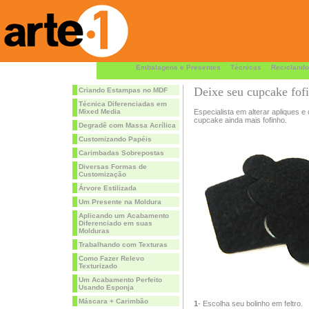
Embalagens e Presentes
Técnicas
Reciclando
Deixe seu cupcake fofi
Criando Estampas no MDF
Técnica Diferenciadas em
Mixed Media
Especialista em alterar apliques e
cupcake ainda mais fofinho.
Degradê com Massa Acrílica
Customizando Papéis
Carimbadas Sobrepostas
Diversas Formas de
Customização
Árvore Estilizada
Um Presente na Moldura
Aplicando um Acabamento
Diferenciado em suas
Molduras
Trabalhando com Texturas
Como Fazer Relevo
Texturizado
Um Acabamento Perfeito
Usando Esponja
Máscara + Carimbão
1
- Escolha seu bolinho em feltro.