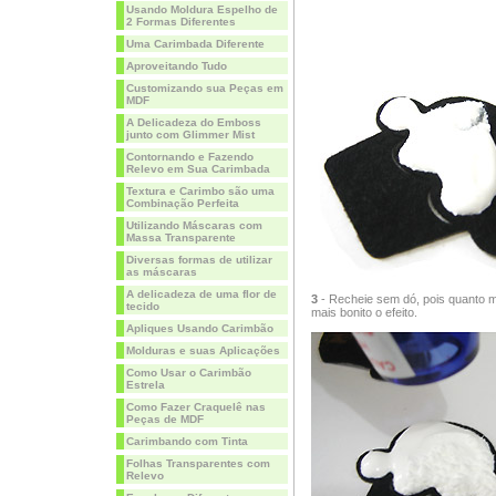
Usando Moldura Espelho de
2 Formas Diferentes
Uma Carimbada Diferente
Aproveitando Tudo
Customizando sua Peças em
MDF
A Delicadeza do Emboss
junto com Glimmer Mist
Contornando e Fazendo
Relevo em Sua Carimbada
Textura e Carimbo são uma
Combinação Perfeita
Utilizando Máscaras com
Massa Transparente
Diversas formas de utilizar
as máscaras
A delicadeza de uma flor de
3
- Recheie sem dó, pois quanto ma
tecido
mais bonito o efeito.
Apliques Usando Carimbão
Molduras e suas Aplicações
Como Usar o Carimbão
Estrela
Como Fazer Craquelê nas
Peças de MDF
Carimbando com Tinta
Folhas Transparentes com
Relevo