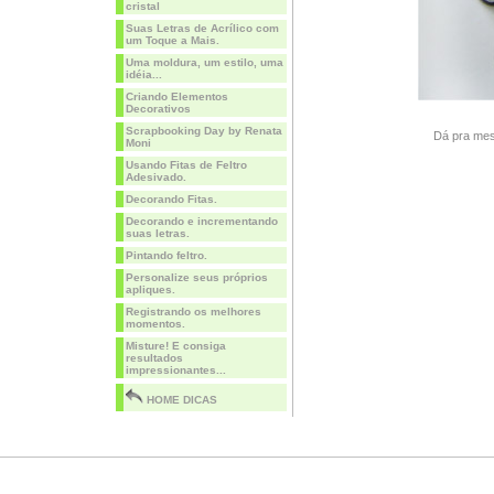
cristal
Suas Letras de Acrílico com
um Toque a Mais.
Uma moldura, um estilo, uma
idéia...
Criando Elementos
Decorativos
Scrapbooking Day by Renata
Dá pra mesc
Moni
Usando Fitas de Feltro
Adesivado.
Decorando Fitas.
Decorando e incrementando
suas letras.
Pintando feltro.
Personalize seus próprios
apliques.
Registrando os melhores
momentos.
Misture! E consiga
resultados
impressionantes...
HOME DICAS