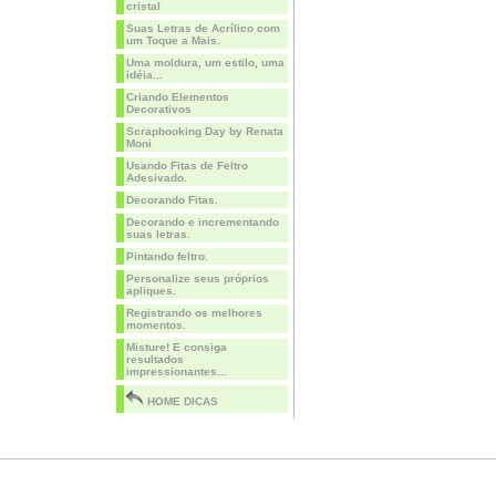
cristal
Suas Letras de Acrílico com
um Toque a Mais.
Uma moldura, um estilo, uma
idéia...
Criando Elementos
Decorativos
Scrapbooking Day by Renata
Moni
Usando Fitas de Feltro
Adesivado.
Decorando Fitas.
Decorando e incrementando
suas letras.
Pintando feltro.
Personalize seus próprios
apliques.
Registrando os melhores
momentos.
Misture! E consiga
resultados
impressionantes...
HOME DICAS