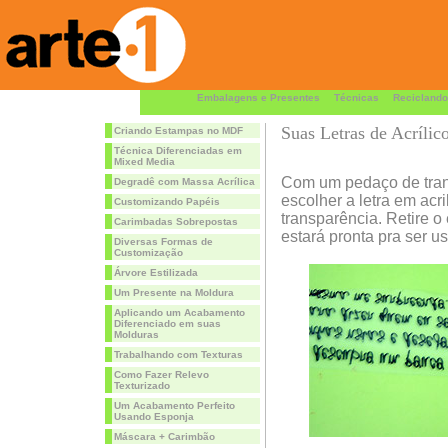
Embalagens e Presentes
Técnicas
Reciclando
Suas Letras de Acríli
Criando Estampas no MDF
Técnica Diferenciadas em
Mixed Media
Com um pedaço de trans
Degradê com Massa Acrílica
escolher a letra em acril
Customizando Papéis
transparência. Retire o
Carimbadas Sobrepostas
estará pronta pra ser us
Diversas Formas de
Customização
Árvore Estilizada
Um Presente na Moldura
Aplicando um Acabamento
Diferenciado em suas
Molduras
Trabalhando com Texturas
Como Fazer Relevo
Texturizado
Um Acabamento Perfeito
Usando Esponja
Máscara + Carimbão