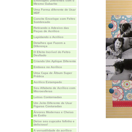
Envelopes Diferentes com o
Mesmo Gabarito
Uma Forma diferente de Usar
MDF
Convite Envelope com Feltro
Sombreado
Retirando o Adesivo das
Peças de Acrilico
Lapidando o Acrilico
Detalhes que Fazem a
Diferença
O Efeito Incrível do Feltro
Desfiado
Criando Um Aplique Diferente
Emboss no Acrílico
Uma Capa de Álbum Super
Prática
Acrilico Estampado
Seu Alfabeto de Acrílico com
Microesferas
Letras Contornadas
Um Jeito Diferente de Usar
Figuras Costuradas
Árvores Modernas e Cheias
de Estilo
Deixe seu cupcake fofinho e
delicioso!
A versatilidade do acrílico