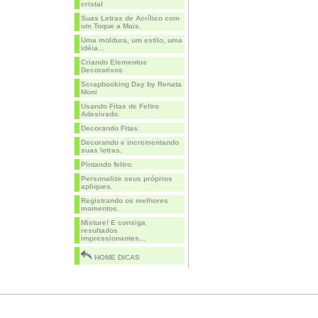
cristal
Suas Letras de Acrílico com
um Toque a Mais.
Uma moldura, um estilo, uma
idéia...
Criando Elementos
Decorativos
Scrapbooking Day by Renata
Moni
Usando Fitas de Feltro
Adesivado.
Decorando Fitas.
Decorando e incrementando
suas letras.
Pintando feltro.
Personalize seus próprios
apliques.
Registrando os melhores
momentos.
Misture! E consiga
resultados
impressionantes...
HOME DICAS