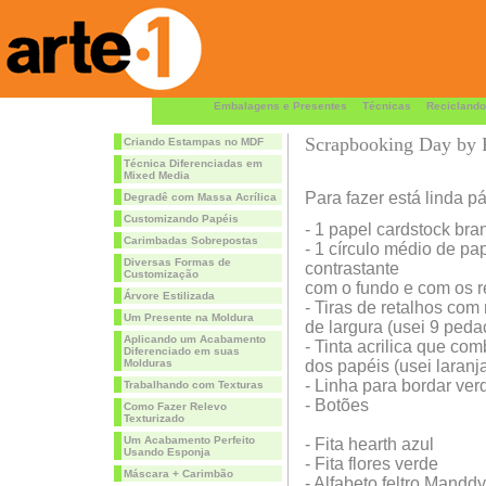
Embalagens e Presentes
Técnicas
Reciclando
Scrapbooking Day by 
Criando Estampas no MDF
Técnica Diferenciadas em
Mixed Media
Para fazer está linda pá
Degradê com Massa Acrílica
Customizando Papéis
- 1 papel cardstock bra
Carimbadas Sobrepostas
- 1 círculo médio de pa
Diversas Formas de
contrastante
Customização
com o fundo e com os r
Árvore Estilizada
- Tiras de retalhos co
Um Presente na Moldura
de largura (usei 9 peda
Aplicando um Acabamento
- Tinta acrilica que co
Diferenciado em suas
Molduras
dos papéis (usei laranj
- Linha para bordar ver
Trabalhando com Texturas
- Botões
Como Fazer Relevo
Texturizado
Um Acabamento Perfeito
- Fita hearth azul
Usando Esponja
- Fita flores verde
Máscara + Carimbão
- Alfabeto feltro Manddy