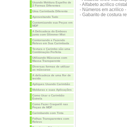
Usando Moldura Espelho de
- Alfabeto acrilico crista
2 Formas Diferentes
- Números em acrilico - 
Uma Carimbada Diferente
- Gabarito de costura re
Aproveitando Tudo
Customizando sua Peças em
MDF
A Delicadeza do Emboss
junto com Glimmer Mist
Contornando e Fazendo
Relevo em Sua Carimbada
Textura e Carimbo são uma
Combinação Perfeita
Utilizando Máscaras com
Massa Transparente
Diversas formas de utilizar
as máscaras
A delicadeza de uma flor de
tecido
Apliques Usando Carimbão
Molduras e suas Aplicações
Como Usar o Carimbão
Estrela
Como Fazer Craquelê nas
Peças de MDF
Carimbando com Tinta
Folhas Transparentes com
Relevo