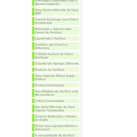
Envelopes Diferentes com o
Mesmo Gabarito
Uma Forma diferente de Usar
MDF
Convite Envelope com Feltro
Sombreado
Retirando o Adesivo das
Peças de Acrilico
Lapidando o Acrilico
Detalhes que Fazem a
Diferença
O Efeito Incrível do Feltro
Desfiado
Criando Um Aplique Diferente
Emboss no Acrílico
Uma Capa de Álbum Super
Prática
Acrilico Estampado
Seu Alfabeto de Acrílico com
Microesferas
Letras Contornadas
Um Jeito Diferente de Usar
Figuras Costuradas
Árvores Modernas e Cheias
de Estilo
Deixe seu cupcake fofinho e
delicioso!
A versatilidade do acrílico