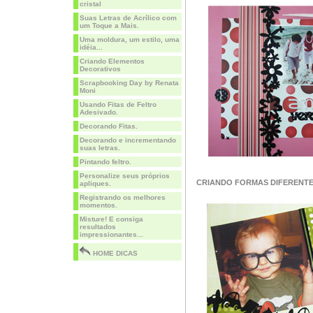
cristal
Suas Letras de Acrílico com
um Toque a Mais.
Uma moldura, um estilo, uma
idéia...
Criando Elementos
Decorativos
Scrapbooking Day by Renata
Moni
Usando Fitas de Feltro
Adesivado.
Decorando Fitas.
Decorando e incrementando
suas letras.
Pintando feltro.
Personalize seus próprios
CRIANDO FORMAS DIFERENT
apliques.
Registrando os melhores
momentos.
Misture! E consiga
resultados
impressionantes...
HOME DICAS