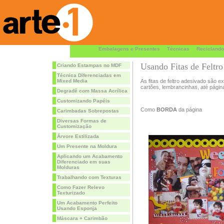
Embalagens e Presentes
Técnicas
Reciclando
Usando Fitas de Feltro
Criando Estampas no MDF
Técnica Diferenciadas em
Mixed Media
As fitas de feltro adesivado são 
cartões, lembrancinhas, até página
Degradê com Massa Acrílica
Customizando Papéis
Como
BORDA
da página
Carimbadas Sobrepostas
Diversas Formas de
Customização
Árvore Estilizada
Um Presente na Moldura
Aplicando um Acabamento
Diferenciado em suas
Molduras
Trabalhando com Texturas
Como Fazer Relevo
Texturizado
Um Acabamento Perfeito
Usando Esponja
Máscara + Carimbão