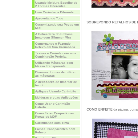
Usando Moldura Espelho de
2 Formas Diferentes
Uma Carimbada Diferente
Aproveitando Tudo
SOBREPONDO RETALHOS DE 
Customizando sua Peças em
MDF
A Delicadeza do Emboss
junto com Glimmer Mist
Contornando e Fazendo
Relevo em Sua Carimbada
Textura e Carimbo são uma
Combinação Perfeita
Utilizando Máscaras com
Massa Transparente
Diversas formas de utilizar
as máscaras
A delicadeza de uma flor de
tecido
Apliques Usando Carimbão
Molduras e suas Aplicações
Como Usar o Carimbão
Estrela
COMO ENFEITE
da página, comp
Como Fazer Craquelê nas
Peças de MDF
Carimbando com Tinta
Folhas Transparentes com
Relevo