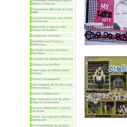
Envelopes Diferentes com o
Mesmo Gabarito
Uma Forma diferente de Usar
MDF
Convite Envelope com Feltro
Sombreado
Retirando o Adesivo das
Peças de Acrilico
Lapidando o Acrilico
Detalhes que Fazem a
Diferença
O Efeito Incrível do Feltro
Desfiado
Criando Um Aplique Diferente
Emboss no Acrílico
Uma Capa de Álbum Super
Prática
Acrilico Estampado
Seu Alfabeto de Acrílico com
Microesferas
Letras Contornadas
Um Jeito Diferente de Usar
Figuras Costuradas
Árvores Modernas e Cheias
de Estilo
Deixe seu cupcake fofinho e
delicioso!
A versatilidade do acrílico