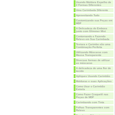
Usando Moldura Espelho de
2 Formas Diferentes
Uma Carimbada Diferente
Aproveitando Tudo
Customizando sua Peças em
MDF
A Delicadeza do Emboss
junto com Glimmer Mist
Contornando e Fazendo
Relevo em Sua Carimbada
Textura e Carimbo são uma
Combinação Perfeita
Utilizando Máscaras com
Massa Transparente
Diversas formas de utilizar
as máscaras
A delicadeza de uma flor de
tecido
Apliques Usando Carimbão
Molduras e suas Aplicações
Como Usar o Carimbão
Estrela
Como Fazer Craquelê nas
Peças de MDF
Carimbando com Tinta
Folhas Transparentes com
Relevo