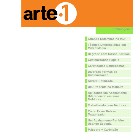
Embalagens e
Criando Estampas no MDF
Técnica Diferenciadas em
Mixed Media
Degradê com Massa Acrílica
Customizando Papéis
Carimbadas Sobrepostas
Diversas Formas de
Customização
Árvore Estilizada
Um Presente na Moldura
Aplicando um Acabamento
Diferenciado em suas
Molduras
Trabalhando com Texturas
Como Fazer Relevo
Texturizado
Um Acabamento Perfeito
Usando Esponja
Máscara + Carimbão