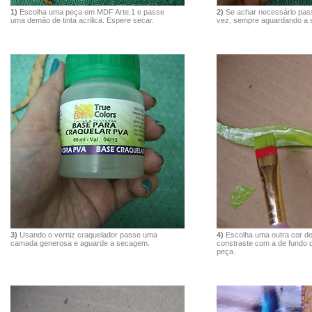
1)
Escolha uma peça em MDF Arte.1 e passe
2)
Se achar necessário pas
uma demão de tinta acrilica. Espere secar.
vez, sempre aguardando a
3)
Usando o verniz craquelador passe uma
4)
Escolha uma outra cor de 
camada generosa e aguarde a secagem.
constraste com a de fundo 
peça.