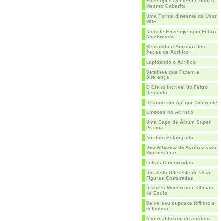
Envelopes Diferentes com o
Mesmo Gabarito
Uma Forma diferente de Usar
MDF
Convite Envelope com Feltro
Sombreado
Retirando o Adesivo das
Peças de Acrilico
Lapidando o Acrilico
Detalhes que Fazem a
Diferença
O Efeito Incrível do Feltro
Desfiado
Criando Um Aplique Diferente
Emboss no Acrílico
Uma Capa de Álbum Super
Prática
Acrilico Estampado
Seu Alfabeto de Acrílico com
Microesferas
Letras Contornadas
Um Jeito Diferente de Usar
Figuras Costuradas
Árvores Modernas e Cheias
de Estilo
Deixe seu cupcake fofinho e
delicioso!
A versatilidade do acrílico