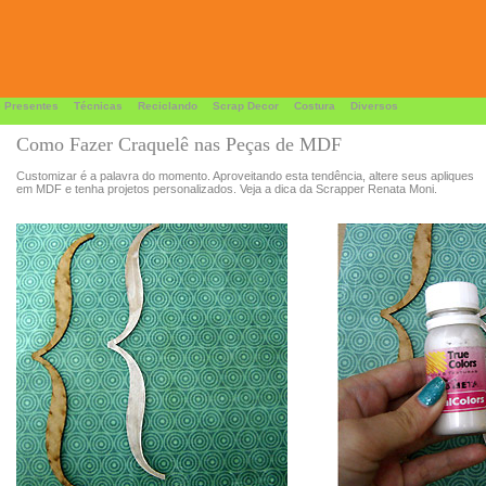
 Presentes
Técnicas
Reciclando
Scrap Decor
Costura
Diversos
Como Fazer Craquelê nas Peças de MDF
Customizar é a palavra do momento. Aproveitando esta tendência, altere seus apliques
em MDF e tenha projetos personalizados. Veja a dica da Scrapper Renata Moni.