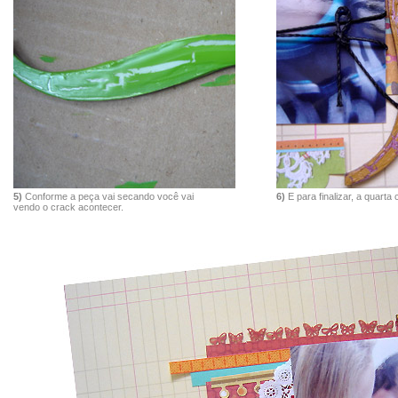
5)
Conforme a peça vai secando você vai
6)
E para finalizar, a quarta 
vendo o crack acontecer.