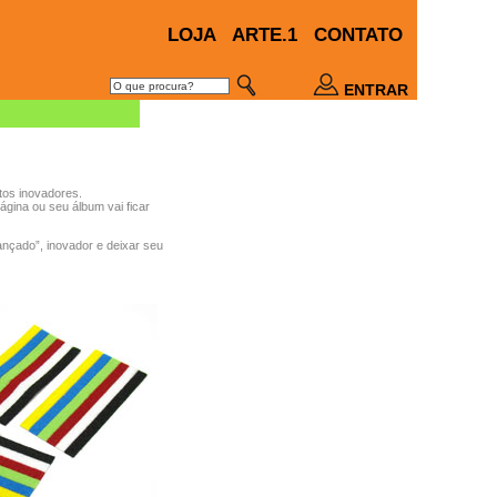
LOJA
ARTE.1
CONTATO
ENTRAR
tos inovadores.
gina ou seu álbum vai ficar
ançado”, inovador e deixar seu