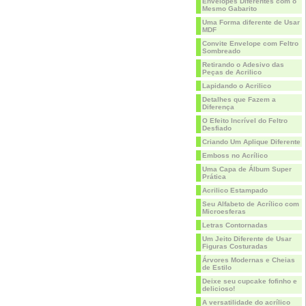
Envelopes Diferentes com o
Mesmo Gabarito
Uma Forma diferente de Usar
MDF
Convite Envelope com Feltro
Sombreado
Retirando o Adesivo das
Peças de Acrilico
Lapidando o Acrilico
Detalhes que Fazem a
Diferença
O Efeito Incrível do Feltro
Desfiado
Criando Um Aplique Diferente
Emboss no Acrílico
Uma Capa de Álbum Super
Prática
Acrilico Estampado
Seu Alfabeto de Acrílico com
Microesferas
Letras Contornadas
Um Jeito Diferente de Usar
Figuras Costuradas
Árvores Modernas e Cheias
de Estilo
Deixe seu cupcake fofinho e
delicioso!
A versatilidade do acrílico