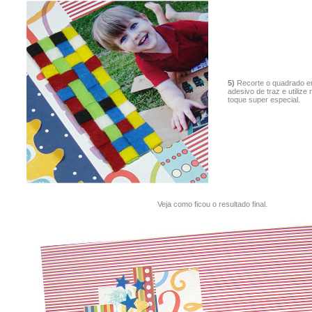
5)
Recorte o quadrado em 
adesivo de traz e utiliz
toque super especial.
Veja como ficou o resultado final.