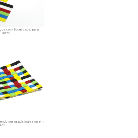
aços com 10cm cada, para
x 10cm.
endo ser usada inteira ou em
er.