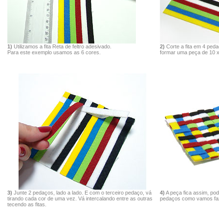
1)
Utilizamos a fita Reta de feltro adesivado.
2)
Corte a fita em 4 ped
Para este exemplo usamos as 6 cores.
formar uma peça de 10 
3)
Junte 2 pedaços, lado a lado. E com o terceiro pedaço, vá
4)
A peça fica assim, pod
tirando cada cor de uma vez. Vá intercalando entre as outras
pedaços como vamos faz
tecendo as fitas.