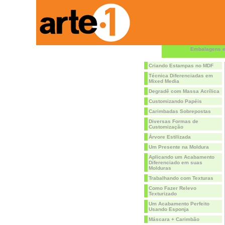
Embalagens e
Criando Estampas no MDF
Técnica Diferenciadas em
Mixed Media
Degradê com Massa Acrílica
Customizando Papéis
Carimbadas Sobrepostas
Diversas Formas de
Customização
Árvore Estilizada
Um Presente na Moldura
Aplicando um Acabamento
Diferenciado em suas
Molduras
Trabalhando com Texturas
Como Fazer Relevo
Texturizado
Um Acabamento Perfeito
Usando Esponja
Máscara + Carimbão