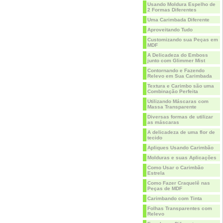
Usando Moldura Espelho de
2 Formas Diferentes
Uma Carimbada Diferente
Aproveitando Tudo
Customizando sua Peças em
MDF
A Delicadeza do Emboss
junto com Glimmer Mist
Contornando e Fazendo
Relevo em Sua Carimbada
Textura e Carimbo são uma
Combinação Perfeita
Utilizando Máscaras com
Massa Transparente
Diversas formas de utilizar
as máscaras
A delicadeza de uma flor de
tecido
Apliques Usando Carimbão
Molduras e suas Aplicações
Como Usar o Carimbão
Estrela
Como Fazer Craquelê nas
Peças de MDF
Carimbando com Tinta
Folhas Transparentes com
Relevo