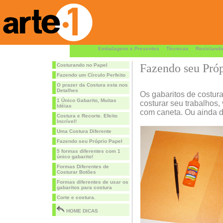
Embalagens e Presentes
Técnicas
Reciclando
Fazendo seu Próp
Costurando no Papel
Fazendo um Círculo Perfeito
O prazer da Costura esta nos
Detalhes
Os gabaritos de costur
1 Único Gabarito, Muitas
costurar seu trabalhos,
Idéias
com caneta. Ou ainda d
Costura e Recorte. Efeito
Incrível!
Uma Costura Diferente
Fazendo seu Próprio Papel
5 formas diferentes com 1
único gabarito!
Formas Diferentes de
Costurar Botões
Formas diferentes de usar os
gabaritos para costura
Corte e costura.
HOME DICAS