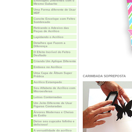
Envelopes Diferentes com o
Mesmo Gabarito
Uma Forma diferente de Usar
MDF
Convite Envelope com Feltro
Sombreado
Retirando o Adesivo das
Peças de Acrilico
Lapidando o Acrilico
Detalhes que Fazem a
Diferença
O Efeito Incrível do Feltro
Desfiado
Criando Um Aplique Diferente
Emboss no Acrílico
Uma Capa de Álbum Super
CARIMBADA SOPREPOSTA
Prática
Acrilico Estampado
Seu Alfabeto de Acrílico com
Microesferas
Letras Contornadas
Um Jeito Diferente de Usar
Figuras Costuradas
Árvores Modernas e Cheias
de Estilo
Deixe seu cupcake fofinho e
delicioso!
A versatilidade do acrílico