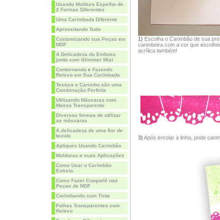
Usando Moldura Espelho de
2 Formas Diferentes
Uma Carimbada Diferente
Aproveitando Tudo
1)
Escolha o Carimbão de sua pref
Customizando sua Peças em
MDF
carimbeira com a cor que escolher.
acrílica também!
A Delicadeza do Emboss
junto com Glimmer Mist
Contornando e Fazendo
Relevo em Sua Carimbada
Textura e Carimbo são uma
Combinação Perfeita
Utilizando Máscaras com
Massa Transparente
Diversas formas de utilizar
as máscaras
A delicadeza de uma flor de
tecido
3)
Após enrolar a linha, pode carim
Apliques Usando Carimbão
Molduras e suas Aplicações
Como Usar o Carimbão
Estrela
Como Fazer Craquelê nas
Peças de MDF
Carimbando com Tinta
Folhas Transparentes com
Relevo