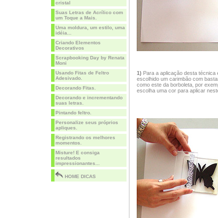
cristal
Suas Letras de Acrílico com
um Toque a Mais.
Uma moldura, um estilo, uma
idéia...
Criando Elementos
Decorativos
Scrapbooking Day by Renata
Moni
Usando Fitas de Feltro
1)
Para a aplicação desta técnica 
Adesivado.
escolhido um carimbão com basta
como este da borboleta, por exem
Decorando Fitas.
escolha uma cor para aplicar nest
Decorando e incrementando
suas letras.
Pintando feltro.
Personalize seus próprios
apliques.
Registrando os melhores
momentos.
Misture! E consiga
resultados
impressionantes...
HOME DICAS