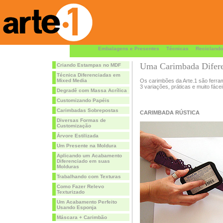
Embalagens e Presentes
Técnicas
Reciclando
Uma Carimbada Difere
Criando Estampas no MDF
Técnica Diferenciadas em
Mixed Media
Os carimbões da Arte.1 são ferrame
3 variações, práticas e muito fácei
Degradê com Massa Acrílica
Customizando Papéis
Carimbadas Sobrepostas
CARIMBADA RÚSTICA
Diversas Formas de
Customização
Árvore Estilizada
Um Presente na Moldura
Aplicando um Acabamento
Diferenciado em suas
Molduras
Trabalhando com Texturas
Como Fazer Relevo
Texturizado
Um Acabamento Perfeito
Usando Esponja
Máscara + Carimbão