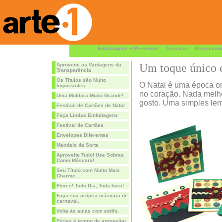
Embalagens e Presentes
Técnicas
Reciclando
Um toque único e
Aproveite as Vantagens da
Transparência
Os Titulos são Muito
O Natal é uma época on
Importantes
no coração. Nada melh
Uma Moldura Muito Grande!
gosto. Uma simples lem
Festival de Cartões de Natal
Faça Lindas Embalagens
Festival de Cartões
Envelopes Diferentes
Mandala da Sorte
Aproveite Tudo! Use Sobras
Como Máscara!
Seu Título com Muito Mais
Charme...
Flores! Todo Dia, Toda hora!
Faça sua própria máscara de
carnaval.
Volta às aulas com estilo.
Férias é tempo de aproveitar.