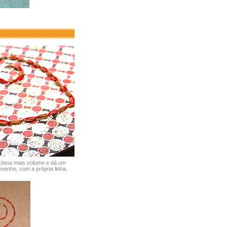
ciona mais volume e dá um
senho, com a própria linha.