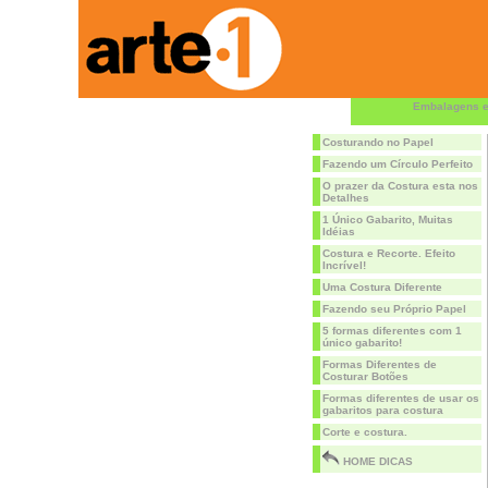
Embalagens e
Costurando no Papel
Fazendo um Círculo Perfeito
O prazer da Costura esta nos
Detalhes
1 Único Gabarito, Muitas
Idéias
Costura e Recorte. Efeito
Incrível!
Uma Costura Diferente
Fazendo seu Próprio Papel
5 formas diferentes com 1
único gabarito!
Formas Diferentes de
Costurar Botões
Formas diferentes de usar os
gabaritos para costura
Corte e costura.
HOME DICAS