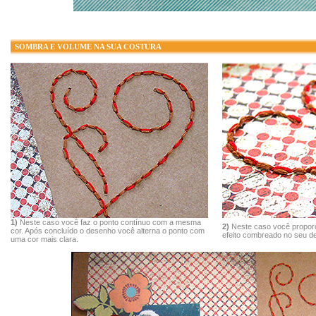
SOMBRA E VOLUME NA SUA COSTURA
1)
Neste caso você faz o ponto contínuo com a mesma
2)
Neste caso você propor
cor. Após concluído o desenho você alterna o ponto com
efeito combreado no seu de
uma cor mais clara.