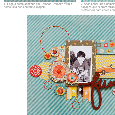
1)
Faça o ponto contínuo em 2 etapas. Primeiro faça
2)
Após concluída a primei
como uma cor, conforme imagem.
espaços que ficaram faltan
preferência para cores con