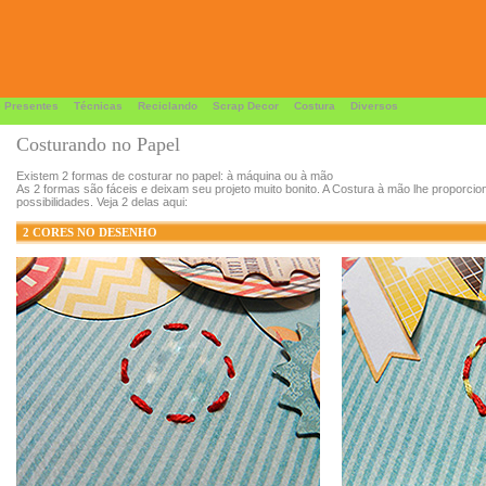
 Presentes
Técnicas
Reciclando
Scrap Decor
Costura
Diversos
Costurando no Papel
Existem 2 formas de costurar no papel: à máquina ou à mão
As 2 formas são fáceis e deixam seu projeto muito bonito. A Costura à mão lhe proporcio
possibilidades. Veja 2 delas aqui:
2 CORES NO DESENHO