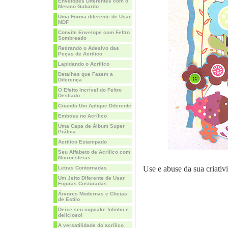
Envelopes Diferentes com o
Mesmo Gabarito
Uma Forma diferente de Usar
MDF
Convite Envelope com Feltro
Sombreado
Retirando o Adesivo das
Peças de Acrilico
Lapidando o Acrilico
Detalhes que Fazem a
Diferença
O Efeito Incrível do Feltro
Desfiado
Criando Um Aplique Diferente
Emboss no Acrílico
Uma Capa de Álbum Super
Prática
Acrilico Estampado
Seu Alfabeto de Acrílico com
Microesferas
Use e abuse da sua criativ
Letras Contornadas
Um Jeito Diferente de Usar
Figuras Costuradas
Árvores Modernas e Cheias
de Estilo
Deixe seu cupcake fofinho e
delicioso!
A versatilidade do acrílico