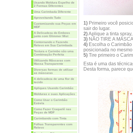
Usando Moldura Espelho de
2 Formas Diferentes
Uma Carimbada Diferente
Aproveitando Tudo
1)
Primeiro você posici
Customizando sua Peças em
MDF
sair do lugar.
A Delicadeza do Emboss
2)
Aplique a tinta spray,
junto com Glimmer Mist
3)
NÃO TIRE A MÁSC
Contornando e Fazendo
4)
Escolha o Carimbão qu
Relevo em Sua Carimbada
posicionada no mesmo 
Textura e Carimbo são uma
5)
Tire primeiro o Cari
Combinação Perfeita
Utilizando Máscaras com
Esta é uma das técnicas
Massa Transparente
Desta forma, parece qu
Diversas formas de utilizar
as máscaras
A delicadeza de uma flor de
tecido
Apliques Usando Carimbão
Molduras e suas Aplicações
Como Usar o Carimbão
Estrela
Como Fazer Craquelê nas
Peças de MDF
Carimbando com Tinta
Folhas Transparentes com
Relevo