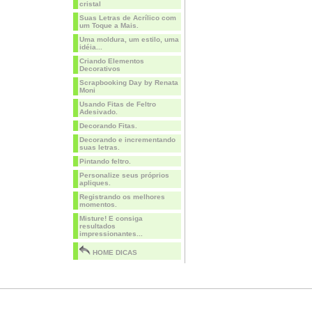
cristal
Suas Letras de Acrílico com
um Toque a Mais.
Uma moldura, um estilo, uma
idéia...
Criando Elementos
Decorativos
Scrapbooking Day by Renata
Moni
Usando Fitas de Feltro
Adesivado.
Decorando Fitas.
Decorando e incrementando
suas letras.
Pintando feltro.
Personalize seus próprios
apliques.
Registrando os melhores
momentos.
Misture! E consiga
resultados
impressionantes...
HOME DICAS