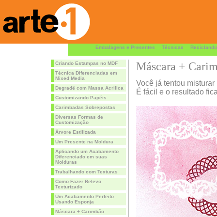
Embalagens e Presentes
Técnicas
Reciclando
Máscara + Cari
Criando Estampas no MDF
Técnica Diferenciadas em
Mixed Media
Você já tentou mistura
Degradê com Massa Acrílica
É fácil e o resultado fic
Customizando Papéis
Carimbadas Sobrepostas
Diversas Formas de
Customização
Árvore Estilizada
Um Presente na Moldura
Aplicando um Acabamento
Diferenciado em suas
Molduras
Trabalhando com Texturas
Como Fazer Relevo
Texturizado
Um Acabamento Perfeito
Usando Esponja
Máscara + Carimbão