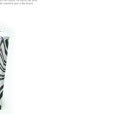
om um durex no verso de uma
e maneira que a fita ficará