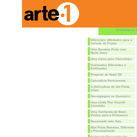
Embalagens e
Diferentes Utilidades para o
Caixote de Frutas
Uma Bandeja Feita com
Muito Amor
Uma Caixa para Chocolates
Guirlandas Diferentes e
Estilizadas
Pingente de Natal 3D
Calendário Permanente
A Delicadeza de Um Porta-
Jóias
Decoupagem no Gaveteiro
Uma Linda Flor Usando
Carimbão
Uma Guirlanda de Boas
Vindas para a Primavera
Decorando uma Tela
Mini Porta Retratos, Diferente
e Personalizado
Guirlanda Personalizada