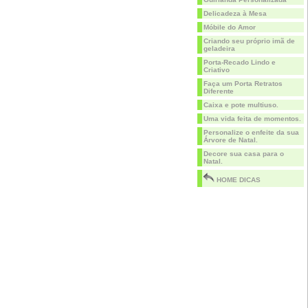
Delicadeza à Mesa
Móbile do Amor
Criando seu próprio imã de
geladeira
Porta-Recado Lindo e
Criativo
Faça um Porta Retratos
Diferente
Caixa e pote multiuso.
Uma vida feita de momentos.
Personalize o enfeite da sua
Árvore de Natal.
Decore sua casa para o
Natal.
HOME DICAS