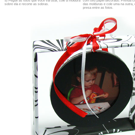
5) Pegue as fotos que você vai usar, cole a moldura
com seu papel decorado. Prenda c
sobre ela e recorte as sobras.
das molduras e cole uma na outra, d
presa entre as fotos.