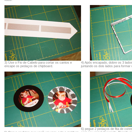
3) Use o Fio de Cabelo para cortar os cantos e
4) Após encapado, dobre os 3 lado
encape os pedaços de chipboard.
juntando os dois lados para formar
6) pegue 2 pedaços de fita de core