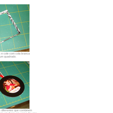
s e cole com cola branca
 um quadrado.
s diferentes que combinem