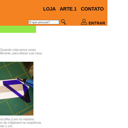
LOJA
ARTE.1
CONTATO
ENTRAR
 Quando colocamos estas
diferente, para deixar sua casa
 escolha (com no máximo
os de chipboard na sequência.
nte 1 cm.