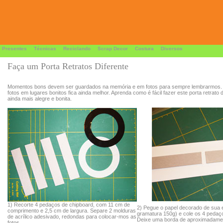
 Presentes
Técnicas
Reciclando
Scrap Decor
Costura
Diversos
Faça um Porta Retratos Diferente
Momentos bons devem ser guardados na memória e em fotos para sempre lembrarmos.
fotos em lugares bonitos fica ainda melhor. Aprenda como é fácil fazer este porta retrato 
ainda mais alegre e bonita.
1) Recorte 4 pedaços de chipboard, com 11 cm de
2) Pegue o papel decorado de sua
comprimento e 2,5 cm de largura. Separe 2 molduras
gramatura 150g) e cole os 4 pedaç
de acrílico adesivado, redondas para colocar-mos as
Deixe uma borda de aproximadame
fotos.