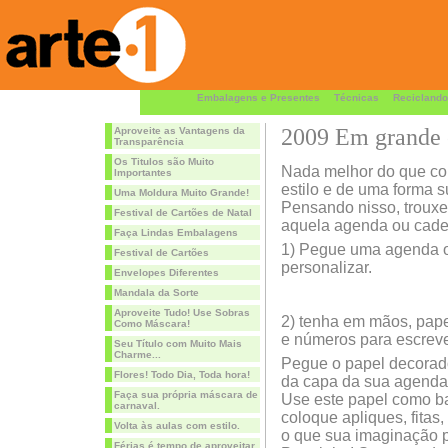
Embalagens e Presentes
Técnicas
Reciclando
2009 Em grande e
Aproveite as Vantagens da
Transparência
Os Titulos são Muito
Nada melhor do que co
Importantes
estilo e de uma forma s
Uma Moldura Muito Grande!
Pensando nisso, trouxe
Festival de Cartões de Natal
aquela agenda ou cade
Faça Lindas Embalagens
1) Pegue uma agenda o
Festival de Cartões
personalizar.
Envelopes Diferentes
Mandala da Sorte
Aproveite Tudo! Use Sobras
2) tenha em mãos, pape
Como Máscara!
e números para escrev
Seu Título com Muito Mais
Charme...
Pegue o papel decorado
Flores! Todo Dia, Toda hora!
da capa da sua agenda
Faça sua própria máscara de
Use este papel como ba
carnaval.
coloque apliques, fitas,
Volta às aulas com estilo.
o que sua imaginação pe
Férias é tempo de aproveitar.