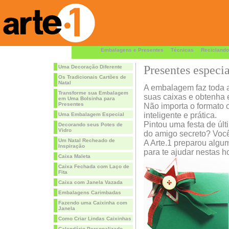
Embalagens e Presentes
Técnicas
Reciclando
Presentes especia
Uma Decoração Diferente
Os Tradicionais Cartões de
Natal
A embalagem faz toda a
Transforme sua Embalagem
suas caixas e obtenha 
em Uma Bolsinha para
Presentes
Não importa o formato o
inteligente e prática.
Uma Embalagem Especial
Pintou uma festa de úl
Decorando seus Potes de
Vidro
do amigo secreto? Você
Um Natal Recheado de
A Arte.1 preparou algum
Inspiração
para te ajudar nestas h
Caixa Maleta
Caixa Fechada com Laço de
Fita
Caixa com Janela Vazada
Embalagens Carimbadas
Fazendo uma Caixinha com
Janela
Como Criar Lindas Caixinhas
Calendário Personalizado