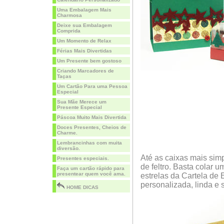
Uma Embalagem Mais
Charmosa
Deixe sua Embalagem
Comprida
Um Momento de Relax
Férias Mais Divertidas
Um Presente bem gostoso
Criando Marcadores de
Taças
Um Cartão Para uma Pessoa
Especial
Sua Mãe Merece um
Presente Especial
Páscoa Muito Mais Divertida
Doces Presentes, Cheios de
Charme.
Lembrancinhas com muita
diversão.
Até as caixas mais sim
Presentes especiais.
de feltro. Basta colar 
Faça um cartão rápido para
presentear quem você ama.
estrelas da Cartela de 
personalizada, linda e s
HOME DICAS