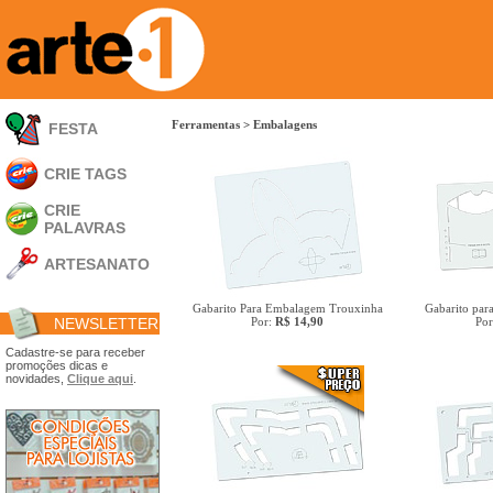
Ferramentas
>
Embalagens
FESTA
CRIE TAGS
CRIE
PALAVRAS
ARTESANATO
Apliques em
Acrílico
Gabarito Para Embalagem Trouxinha
Gabarito pa
NEWSLETTER
Por:
R$ 14,90
Po
Porta Retratos
Ferramentas
Cadastre-se para receber
promoções dicas e
- Carimbões
novidades,
Clique aqui
.
- Gabarito p/ Costura
- Embalagens
- Máscaras
- Espátulas
- Diversos
Álbuns