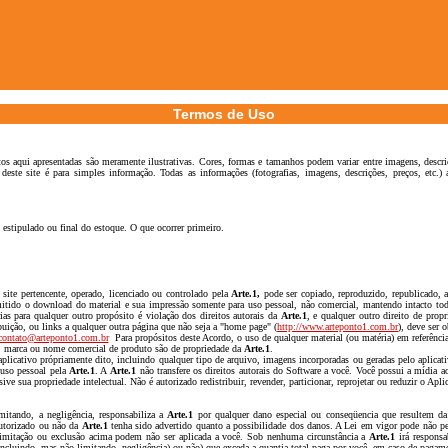
Termos de Uso
tos aqui apresentadas são meramente ilustrativas. Cores, formas e tamanhos podem variar entre imagens, descri
te site é para simples informação. Todas as informações (fotografias, imagens, descrições, preços, etc.) 
 estipulado ou final do estoque. O que ocorrer primeiro.
site pertencente, operado, licenciado ou controlado pela
Arte.1,
pode ser copiado, reproduzido, republicado, a
itido o download do material e sua impressão somente para uso pessoal, não comercial, mantendo intacto todo 
ias para qualquer outro propósito é violação dos direitos autorais da
Arte.1
, e qualquer outro direito de prop
ibuição, ou links a qualquer outra página que não seja a "home page" (
http://www.arteponto1.com.br
), deve ser
contato@arteponto1.com.br
Para propósitos deste Acordo, o uso de qualquer material (ou matéria) em referência
o, marca ou nome comercial de produto são de propriedade da
Arte.1
.
plicativo própriamente dito, incluindo qualquer tipo de arquivo, imagens incorporadas ou geradas pelo apli
 uso pessoal pela
Arte.1
. A
Arte.1
não transfere os direitos autorais do Software a você. Você possui a mídia 
ive sua propriedade intelectual. Não é autorizado redistribuir, revender, particionar, reprojetar ou reduzir o Apli
imitando, a negligência, responsabiliza a
Arte.1
por qualquer dano especial ou conseqüencia que resultem da 
autorizado ou não da
Arte.1
tenha sido advertido quanto a possibilidade dos danos. A Lei em vigor pode não per
limitação ou exclusão acima podem não ser aplicada a você. Sob nenhuma circunstância a
Arte.1
irá responsa
(incluindo, mas não limitando, negligência) ou não) que exceda a quantia total paga por você, em caso de pagamen