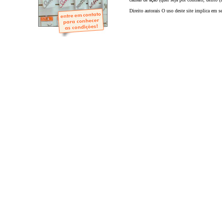
- Mini-Álbuns
- Páginas Mini
Direito autorais O uso deste site implica em s
- Páginas Scrap
- Argolas