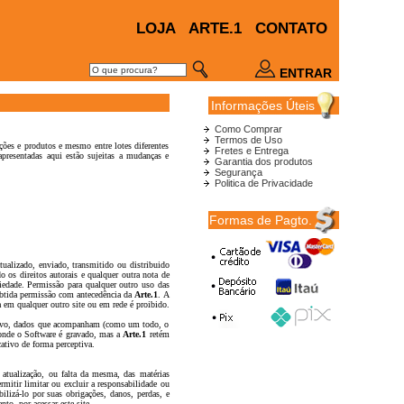
LOJA
ARTE.1
CONTATO
ENTRAR
Informações Úteis
Como Comprar
Termos de Uso
ções e produtos e mesmo entre lotes diferentes
Fretes e Entrega
apresentadas aqui estão sujeitas a mudanças e
Garantia dos produtos
Segurança
Politica de Privacidade
Formas de Pagto.
tualizado, enviado, transmitido ou distribuido
os direitos autorais e qualquer outra nota de
riedade. Permissão para qualquer outro uso das
 obtida permissão com antecedência da
Arte.1
. A
 em qualquer outro site ou em rede é proibido.
cativo, dados que acompanham (como um todo, o
aonde o Software é gravado, mas a
Arte.1
retém
cativo de forma perceptiva.
atualização, ou falta da mesma, das matérias
mitir limitar ou excluir a responsabilidade ou
bilizá-lo por suas obrigações, danos, perdas, e
to, por acessar este site.