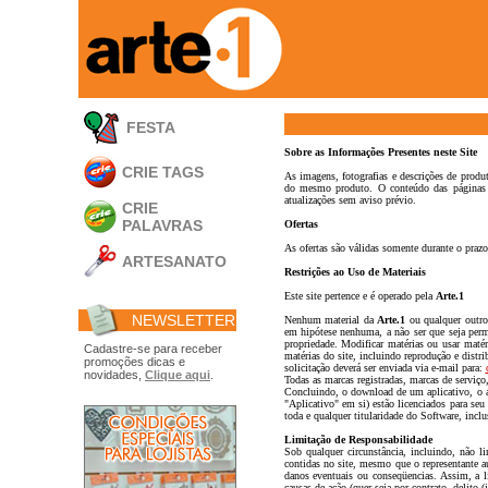
FESTA
Sobre as Informações Presentes neste Site
CRIE TAGS
As imagens, fotografias e descrições de produ
do mesmo produto. O conteúdo das páginas des
atualizações sem aviso prévio.
CRIE
PALAVRAS
Ofertas
As ofertas são válidas somente durante o prazo
ARTESANATO
Restrições ao Uso de Materiais
Apliques em
Este site pertence e é operado pela
Arte.1
Acrílico
NEWSLETTER
Nenhum material da
Arte.1
ou qualquer outro 
Porta Retratos
em hipótese nenhuma, a não ser que seja perm
propriedade. Modificar matérias ou usar matér
Ferramentas
Cadastre-se para receber
matérias do site, incluindo reprodução e distr
promoções dicas e
solicitação deverá ser enviada via e-mail para:
- Carimbões
novidades,
Clique aqui
.
Todas as marcas registradas, marcas de serviç
- Gabarito p/ Costura
Concluindo, o download de um aplicativo, o a
- Embalagens
"Aplicativo" em si) estão licenciados para seu
- Máscaras
toda e qualquer titularidade do Software, inclus
- Espátulas
Limitação de Responsabilidade
- Diversos
Sob qualquer circunstância, incluindo, não l
contidas no site, mesmo que o representante 
Álbuns
danos eventuais ou conseqüencias. Assim, a 
causas de ação (quer seja por contrato, delito 