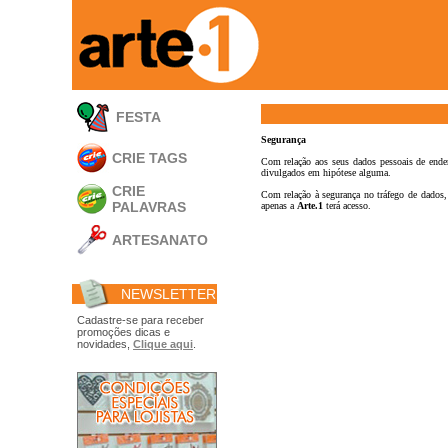
FESTA
Segurança
CRIE TAGS
Com relação aos seus dados pessoais de ende
divulgados em hipótese alguma.
CRIE
Com relação à segurança no tráfego de dados, 
PALAVRAS
apenas a
Arte.1
terá acesso.
ARTESANATO
Apliques em
Acrílico
NEWSLETTER
Porta Retratos
Ferramentas
Cadastre-se para receber
promoções dicas e
- Carimbões
novidades,
Clique aqui
.
- Gabarito p/ Costura
- Embalagens
- Máscaras
- Espátulas
- Diversos
Álbuns