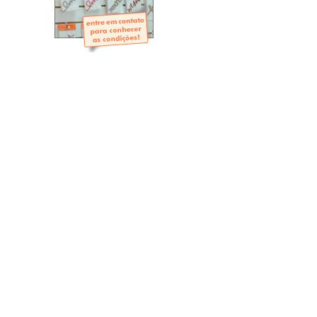
- Mini-Álbuns
- Páginas Mini
- Páginas Scrap
- Argolas