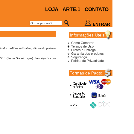
LOJA
ARTE.1
CONTATO
ENTRAR
Informações Úteis
Como Comprar
Termos de Uso
o dos pedidos realizados, não sendo portanto
Fretes e Entrega
Garantia dos produtos
Segurança
 SSL (Secure Socket Layer). Isso significa que
Politica de Privacidade
Formas de Pagto.