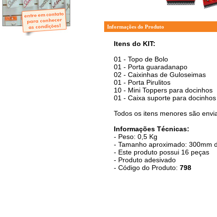
- Mini-Álbuns
- Páginas Mini
- Páginas Scrap
- Argolas
Informações do Produto
Itens do KIT:
01 - Topo de Bolo
01 - Porta guaradanapo
02 - Caixinhas de Guloseimas
01 - Porta Pirulitos
10 - Mini Toppers para docinhos
01 - Caixa suporte para docinhos
Todos os itens menores são envia
Informações Técnicas:
- Peso: 0,5 Kg
- Tamanho aproximado: 300mm de
- Este produto possui 16 peças
- Produto adesivado
- Código do Produto:
798