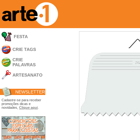
FESTA
CRIE TAGS
CRIE
PALAVRAS
ARTESANATO
Apliques em
Acrílico
NEWSLETTER
Porta Retratos
Ferramentas
Cadastre-se para receber
promoções dicas e
- Carimbões
novidades,
Clique aqui
.
- Gabarito p/ Costura
- Embalagens
- Máscaras
- Espátulas
- Diversos
Álbuns