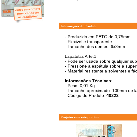
- Mini-Álbuns
- Páginas Mini
- Páginas Scrap
- Argolas
Informações do Produto
- Produzida em PETG de 0,75mm.
- Flexivel e transparente.
- Tamanho dos dentes: 6x3mm.
Espátulas Arte.1
- Pode ser usada sobre qualquer super
- Pressione a espátula sobre a superf
- Material resistente a solventes e f
Informações Técnicas:
- Peso: 0,01 Kg
- Tamanho aproximado: 100mm de la
- Código do Produto:
40222
Projetos com este produto