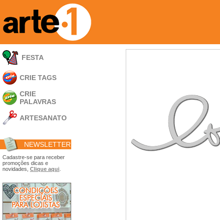
FESTA
CRIE TAGS
CRIE
PALAVRAS
ARTESANATO
Apliques em
Acrílico
NEWSLETTER
Porta Retratos
Ferramentas
Cadastre-se para receber
promoções dicas e
- Carimbões
novidades,
Clique aqui
.
- Gabarito p/ Costura
- Embalagens
- Máscaras
- Espátulas
- Diversos
Álbuns