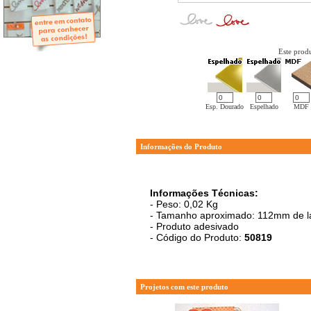
- Mini-Álbuns
- Páginas Mini
- Páginas Scrap
- Argolas
Este produ
Esp. Dourado
Espelhado
MDF
Informações do Produto
Informações Técnicas:
- Peso: 0,02 Kg
- Tamanho aproximado: 112mm de la
- Produto adesivado
- Código do Produto:
50819
Projetos com este produto