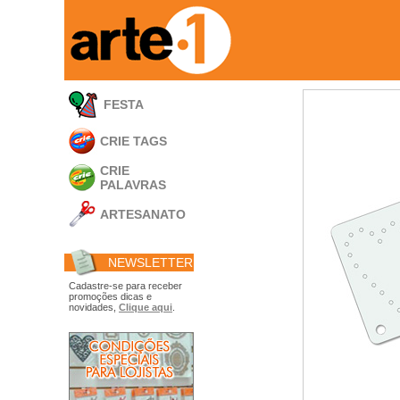
FESTA
CRIE TAGS
CRIE
PALAVRAS
ARTESANATO
Apliques em
Acrílico
NEWSLETTER
Porta Retratos
Ferramentas
Cadastre-se para receber
promoções dicas e
- Carimbões
novidades,
Clique aqui
.
- Gabarito p/ Costura
- Embalagens
- Máscaras
- Espátulas
- Diversos
Álbuns