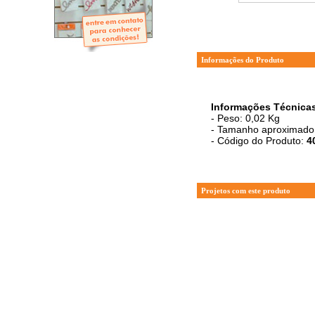
- Mini-Álbuns
- Páginas Mini
- Páginas Scrap
- Argolas
Informações do Produto
Informações Técnica
- Peso: 0,02 Kg
- Tamanho aproximado:
- Código do Produto:
4
Projetos com este produto