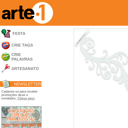
FESTA
CRIE TAGS
CRIE
PALAVRAS
ARTESANATO
Apliques em
Acrílico
NEWSLETTER
Porta Retratos
Ferramentas
Cadastre-se para receber
promoções dicas e
- Carimbões
novidades,
Clique aqui
.
- Gabarito p/ Costura
- Embalagens
- Máscaras
- Espátulas
- Diversos
Álbuns