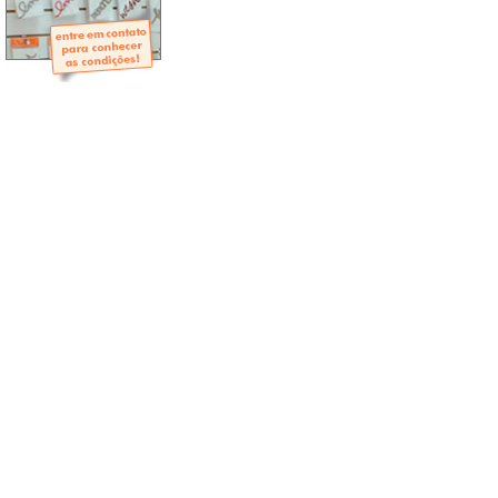
- Mini-Álbuns
- Páginas Mini
- Páginas Scrap
- Argolas