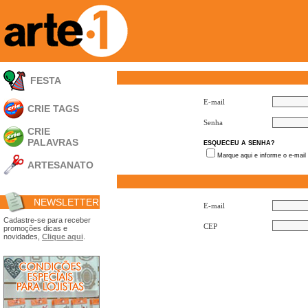
FESTA
E-mail
CRIE TAGS
Senha
CRIE
PALAVRAS
ESQUECEU A SENHA?
Marque aqui e informe o e-mail
ARTESANATO
Apliques em
Acrílico
NEWSLETTER
Porta Retratos
E-mail
Ferramentas
Cadastre-se para receber
CEP
promoções dicas e
- Carimbões
novidades,
Clique aqui
.
- Gabarito p/ Costura
- Embalagens
- Máscaras
- Espátulas
- Diversos
Álbuns