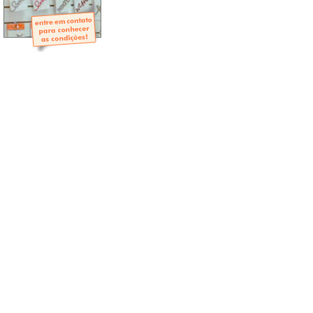
- Mini-Álbuns
- Páginas Mini
- Páginas Scrap
- Argolas