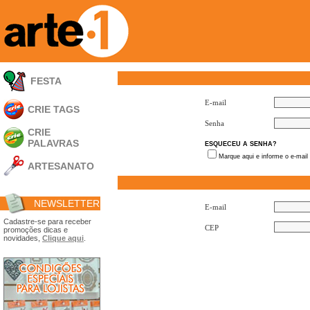
FESTA
E-mail
CRIE TAGS
Senha
CRIE
PALAVRAS
ESQUECEU A SENHA?
Marque aqui e informe o e-mail
ARTESANATO
Apliques em
Acrílico
NEWSLETTER
Porta Retratos
E-mail
Ferramentas
Cadastre-se para receber
CEP
promoções dicas e
- Carimbões
novidades,
Clique aqui
.
- Gabarito p/ Costura
- Embalagens
- Máscaras
- Espátulas
- Diversos
Álbuns