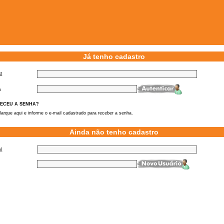
Já tenho cadastro
l
a
ECEU A SENHA?
arque aqui e informe o e-mail cadastrado para receber a senha.
Ainda não tenho cadastro
l