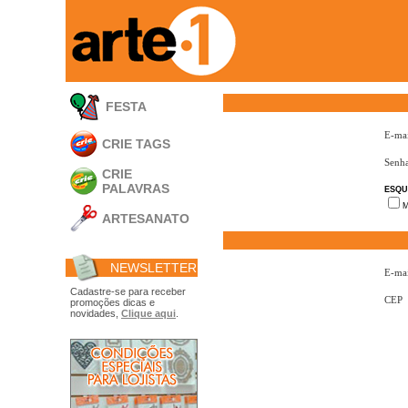
FESTA
E-mai
CRIE TAGS
Senh
CRIE
PALAVRAS
ESQU
M
ARTESANATO
Apliques em
Acrílico
NEWSLETTER
Porta Retratos
E-mai
Ferramentas
Cadastre-se para receber
CEP
promoções dicas e
- Carimbões
novidades,
Clique aqui
.
- Gabarito p/ Costura
- Embalagens
- Máscaras
- Espátulas
- Diversos
Álbuns