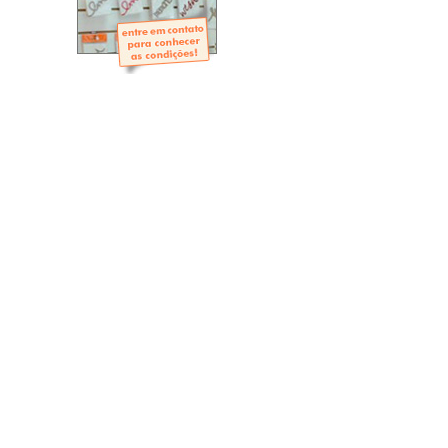
- Mini-Álbuns
- Páginas Mini
- Páginas Scrap
- Argolas