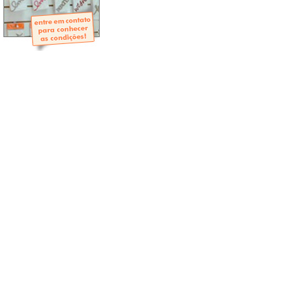
- Mini-Álbuns
- Páginas Mini
- Páginas Scrap
- Argolas