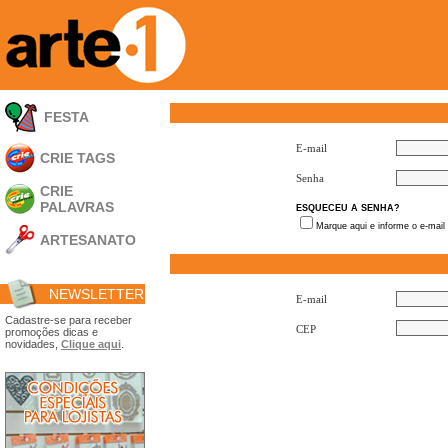
FESTA
E-mail
CRIE TAGS
Senha
CRIE
PALAVRAS
ESQUECEU A SENHA?
Marque aqui e informe o e-mail
ARTESANATO
Apliques em
Acrílico
NEWSLETTER
Porta Retratos
E-mail
Ferramentas
Cadastre-se para receber
CEP
promoções dicas e
- Carimbões
novidades,
Clique aqui
.
- Gabarito p/ Costura
- Embalagens
- Máscaras
- Espátulas
- Diversos
Álbuns