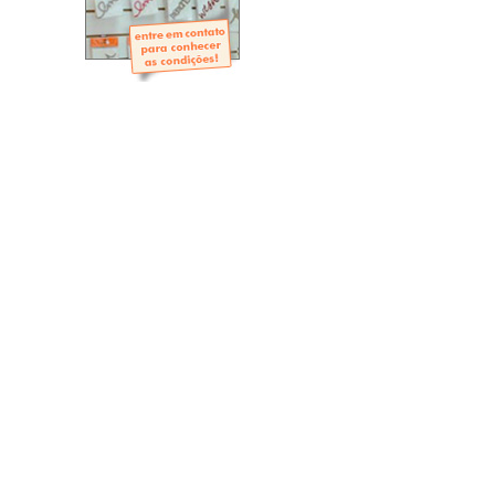
- Mini-Álbuns
- Páginas Mini
- Páginas Scrap
- Argolas