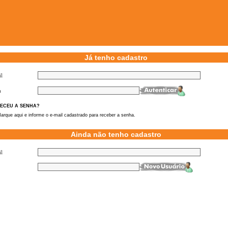
Já tenho cadastro
l
a
ECEU A SENHA?
arque aqui e informe o e-mail cadastrado para receber a senha.
Ainda não tenho cadastro
l