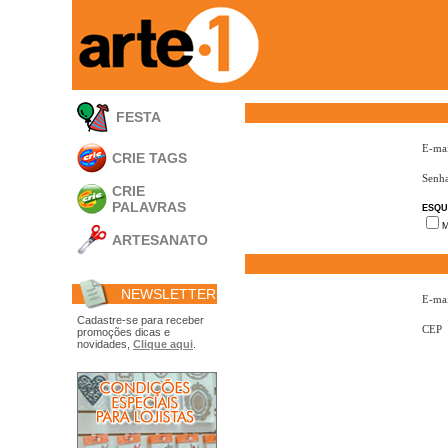
FESTA
E-mai
CRIE TAGS
Senh
CRIE
PALAVRAS
ESQU
M
ARTESANATO
Apliques em
Acrílico
NEWSLETTER
Porta Retratos
E-mai
Ferramentas
Cadastre-se para receber
CEP
promoções dicas e
- Carimbões
novidades,
Clique aqui
.
- Gabarito p/ Costura
- Embalagens
- Máscaras
- Espátulas
- Diversos
Álbuns